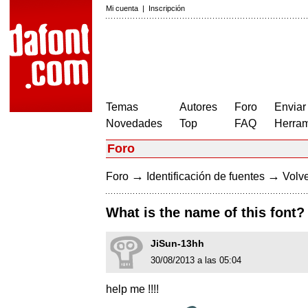
Mi cuenta
|
Inscripción
Temas
Autores
Foro
Enviar
Novedades
Top
FAQ
Herram
Foro
→
→
Foro
Identificación de fuentes
Volve
What is the name of this font?
JiSun-13hh
30/08/2013 a las 05:04
help me !!!!