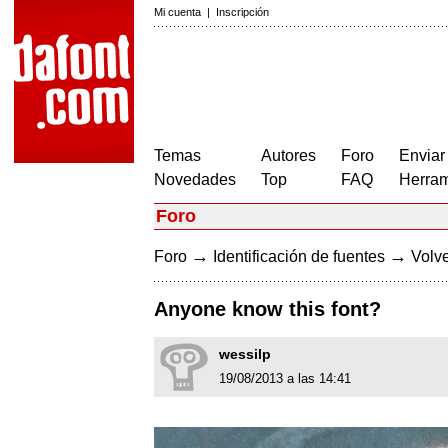
Mi cuenta
|
Inscripción
Temas
Autores
Foro
Enviar
Novedades
Top
FAQ
Herram
Foro
→
→
Foro
Identificación de fuentes
Volve
Anyone know this font?
wessilp
19/08/2013 a las 14:41