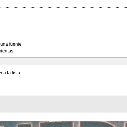
 una fuente
ientas
r a la lista