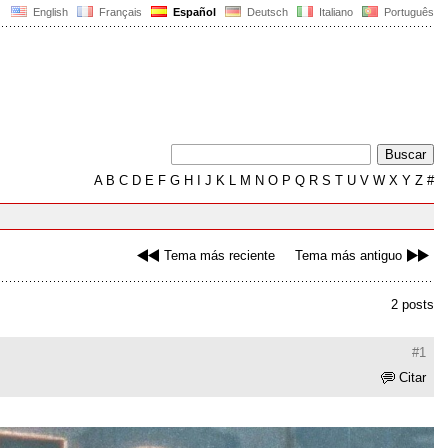
English
Français
Español
Deutsch
Italiano
Português
A
B
C
D
E
F
G
H
I
J
K
L
M
N
O
P
Q
R
S
T
U
V
W
X
Y
Z
#
Tema más reciente
Tema más antiguo
2 posts
#1
Citar