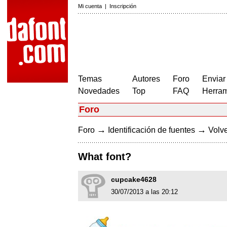
Mi cuenta
|
Inscripción
Temas
Autores
Foro
Enviar
Novedades
Top
FAQ
Herram
Foro
→
→
Foro
Identificación de fuentes
Volve
What font?
cupcake4628
30/07/2013 a las 20:12