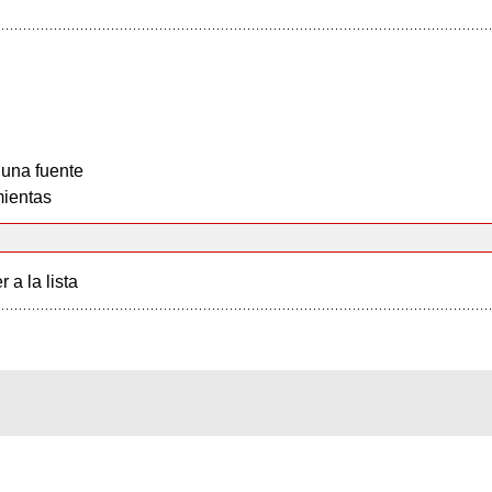
 una fuente
ientas
r a la lista