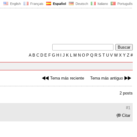
English
Français
Español
Deutsch
Italiano
Português
A
B
C
D
E
F
G
H
I
J
K
L
M
N
O
P
Q
R
S
T
U
V
W
X
Y
Z
#
Tema más reciente
Tema más antiguo
2 posts
#1
Citar