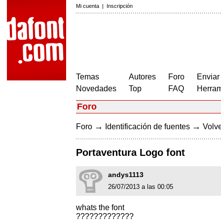
Mi cuenta
|
Inscripción
Temas
Autores
Foro
Enviar
Novedades
Top
FAQ
Herram
Foro
→
→
Foro
Identificación de fuentes
Volve
Portaventura Logo font
andys1113
26/07/2013 a las 00:05
whats the font
?????????????