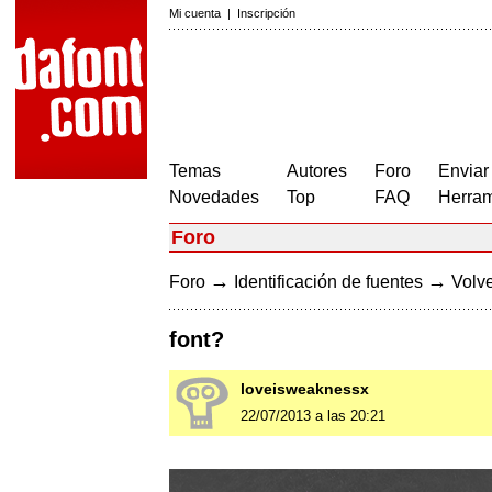
Mi cuenta
|
Inscripción
Temas
Autores
Foro
Enviar
Novedades
Top
FAQ
Herram
Foro
→
→
Foro
Identificación de fuentes
Volve
font?
loveisweaknessx
22/07/2013 a las 20:21