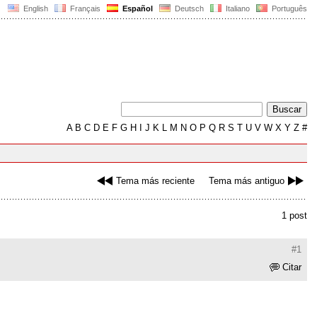
English
Français
Español
Deutsch
Italiano
Português
A
B
C
D
E
F
G
H
I
J
K
L
M
N
O
P
Q
R
S
T
U
V
W
X
Y
Z
#
Tema más reciente
Tema más antiguo
1 post
#1
Citar