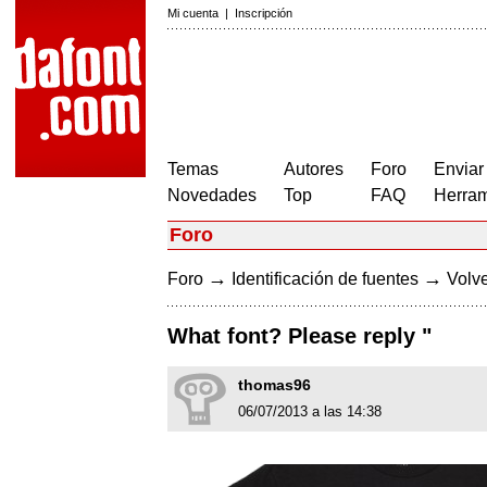
Mi cuenta
|
Inscripción
Temas
Autores
Foro
Enviar
Novedades
Top
FAQ
Herram
Foro
→
→
Foro
Identificación de fuentes
Volve
What font? Please reply "
thomas96
06/07/2013 a las 14:38