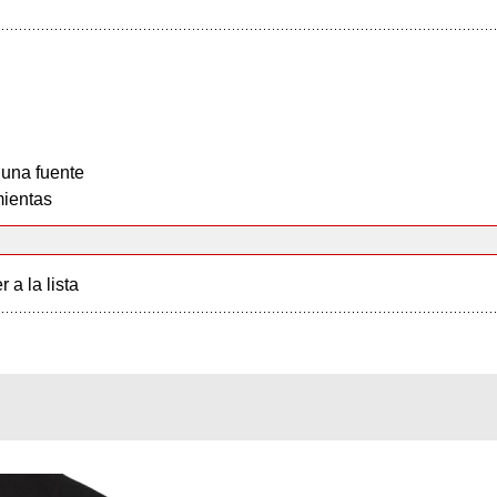
 una fuente
ientas
r a la lista