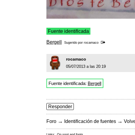
Fuente identificada
Bergell
Sugerido por
rocamaco
rocamaco
05/07/2013 a las 20:19
Fuente identificada:
Bergell
Responder
→
→
Foro
Identificación de fuentes
Volve
Links:
On snot and fonts