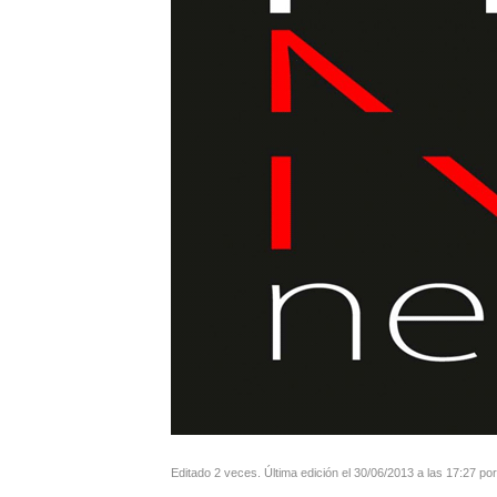
Editado 2 veces. Última edición el 30/06/2013 a las 17:27 por