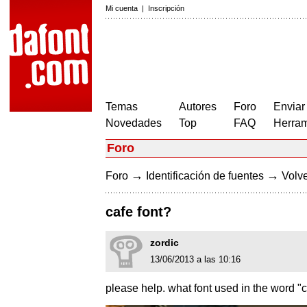
Mi cuenta
|
Inscripción
Temas
Autores
Foro
Enviar
Novedades
Top
FAQ
Herram
Foro
→
→
Foro
Identificación de fuentes
Volve
cafe font?
zordic
13/06/2013 a las 10:16
please help. what font used in the word "c