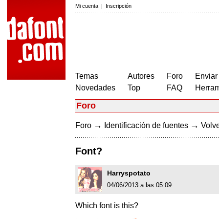
Mi cuenta
|
Inscripción
Temas
Autores
Foro
Enviar
Novedades
Top
FAQ
Herram
Foro
→
→
Foro
Identificación de fuentes
Volve
Font?
Harryspotato
04/06/2013 a las 05:09
Which font is this?