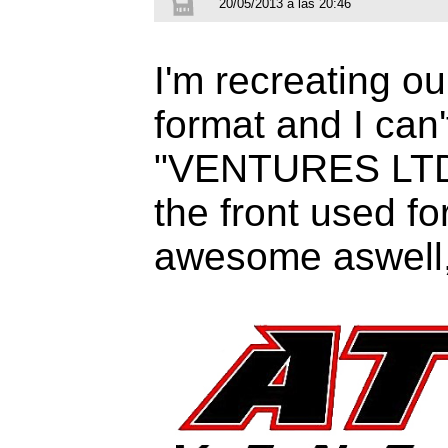
20/05/2013 a las 20:46
I'm recreating o
format and I can'
"VENTURES LTD" a
the front used f
awesome aswell,