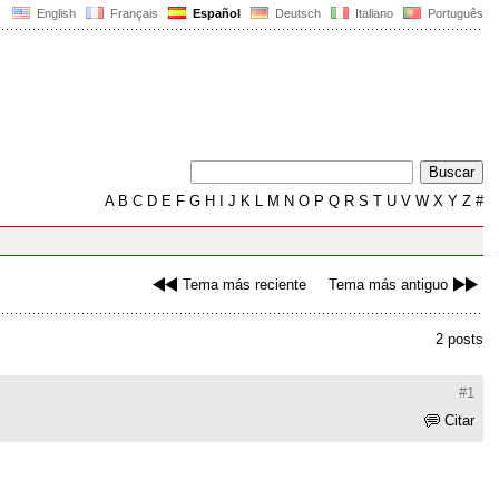
English
Français
Español
Deutsch
Italiano
Português
A
B
C
D
E
F
G
H
I
J
K
L
M
N
O
P
Q
R
S
T
U
V
W
X
Y
Z
#
Tema más reciente
Tema más antiguo
2 posts
#1
Citar