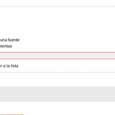
 una fuente
ientas
r a la lista