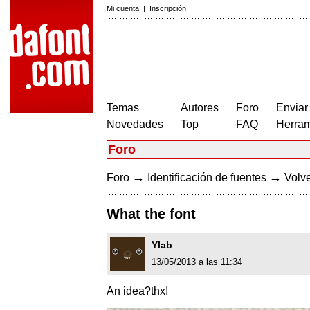
Mi cuenta
|
Inscripción
Temas
Autores
Foro
Enviar
Novedades
Top
FAQ
Herram
Foro
→
→
Foro
Identificación de fuentes
Volve
What the font
Ylab
13/05/2013 a las 11:34
An idea?thx!