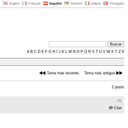
English
Français
Español
Deutsch
Italiano
Português
A
B
C
D
E
F
G
H
I
J
K
L
M
N
O
P
Q
R
S
T
U
V
W
X
Y
Z
#
Tema más reciente
Tema más antiguo
2 posts
#1
Citar