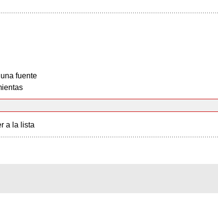
 una fuente
ientas
r a la lista