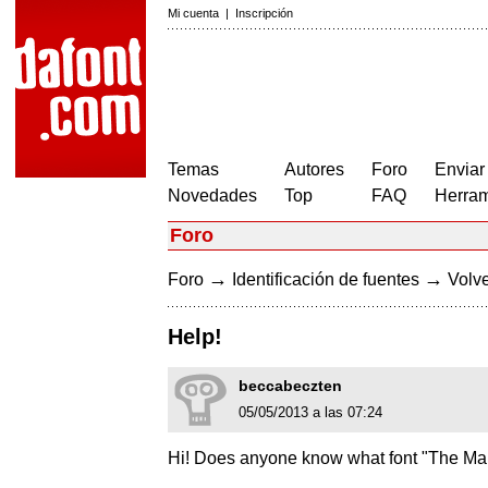
Mi cuenta
|
Inscripción
Temas
Autores
Foro
Enviar
Novedades
Top
FAQ
Herram
Foro
→
→
Foro
Identificación de fuentes
Volve
Help!
beccabeczten
05/05/2013 a las 07:24
Hi! Does anyone know what font "The Mak