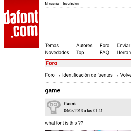
Mi cuenta
|
Inscripción
Temas
Autores
Foro
Enviar
Novedades
Top
FAQ
Herram
Foro
→
→
Foro
Identificación de fuentes
Volve
game
fluent
04/05/2013 a las 01:41
what font is this ??