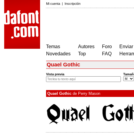
Mi cuenta
|
Inscripción
Temas
Autores
Foro
Enviar
Novedades
Top
FAQ
Herram
Quael Gothic
Vista previa
Tamañ
Quael Gothic
de
Perry Mason