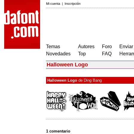
Mi cuenta
|
Inscripción
Temas
Autores
Foro
Enviar
Novedades
Top
FAQ
Herram
Halloween Logo
Halloween Logo
de
Ding Bang
1 comentario