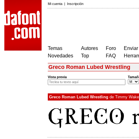
Mi cuenta
|
Inscripción
Temas
Autores
Foro
Enviar
Novedades
Top
FAQ
Herram
Greco Roman Lubed Wrestling
Vista previa
Tamañ
Greco Roman Lubed Wrestling
de
Timmy Wakef