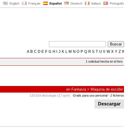
English
Français
Español
Deutsch
Italiano
Português
A
B
C
D
E
F
G
H
I
J
K
L
M
N
O
P
Q
R
S
T
U
V
W
X
Y
Z
#
1 solicitud hecha en el foro
en
Fantasía
>
Máquina de escribir
133.014 descargas (17 ayer)
Gratis para uso personal
- 2 ficheros
Descargar