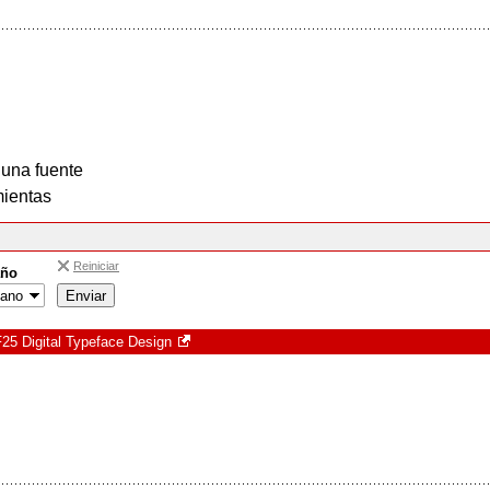
 una fuente
ientas
Reiniciar
ño
F25 Digital Typeface Design