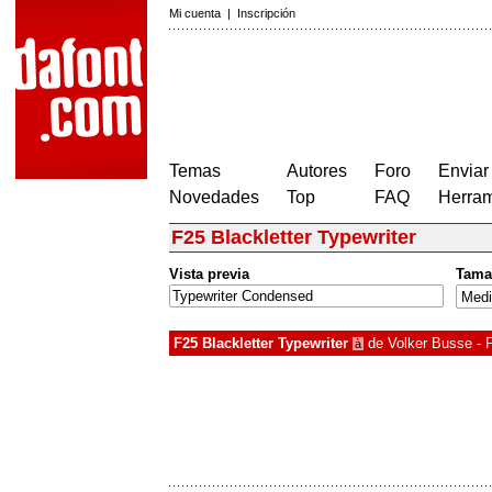
Mi cuenta
|
Inscripción
Temas
Autores
Foro
Enviar
Novedades
Top
FAQ
Herram
F25 Blackletter Typewriter
Vista previa
Tama
F25 Blackletter Typewriter
de
Volker Busse - 
à