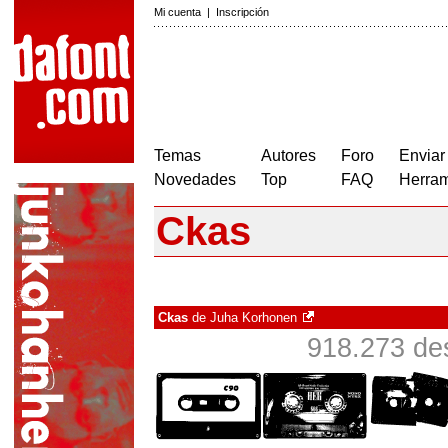
Mi cuenta
|
Inscripción
Temas
Autores
Foro
Enviar
Novedades
Top
FAQ
Herram
Ckas
Ckas
de
Juha Korhonen
918.273 de