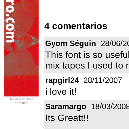
4 comentarios
Gyom Séguin
28/06/2
This font is so usefu
mix tapes I used to 
rapgirl24
28/11/2007
i love it!
Anuncio de Juha
Korhonen
Saramargo
18/03/200
Its Greatt!!