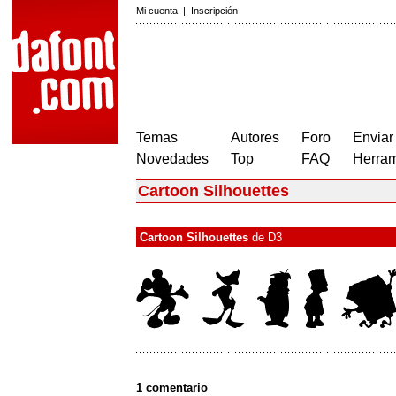
Mi cuenta
|
Inscripción
Temas
Autores
Foro
Enviar
Novedades
Top
FAQ
Herram
Cartoon Silhouettes
Cartoon Silhouettes
de
D3
1 comentario