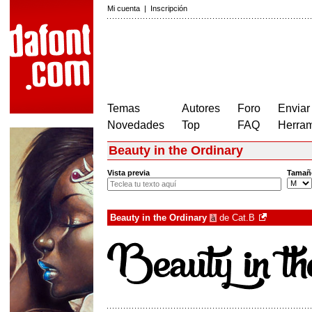
Mi cuenta
|
Inscripción
Temas
Autores
Foro
Enviar
Novedades
Top
FAQ
Herram
Beauty in the Ordinary
Vista previa
Tamañ
Beauty in the Ordinary
de
Cat.B
à