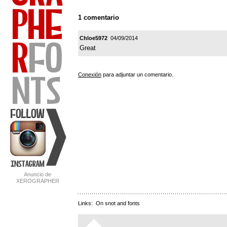
1 comentario
Chloe5972
04/09/2014
Great
Conexión
para adjuntar un comentario.
Anuncio de
XEROGRAPHER
FONTS
Links:
On snot and fonts