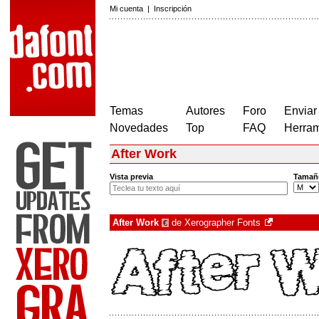
Mi cuenta
|
Inscripción
Temas
Autores
Foro
Enviar
Novedades
Top
FAQ
Herram
After Work
Vista previa
Tamañ
After Work
de
Xerographer Fonts
€