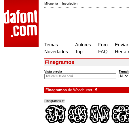
Mi cuenta
|
Inscripción
Temas
Autores
Foro
Enviar
Novedades
Top
FAQ
Herram
Finegramos
Vista previa
Tamañ
Finegramos
de
Woodcutter
Finegramos.ttf