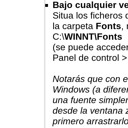
Bajo cualquier v
Situa los ficheros d
la carpeta
Fonts
,
C:\
WINNT\Fonts
(se puede acceder
Panel de control >
Notarás que con e
Windows (a diferen
una fuente simplem
desde la ventana 
primero arrastrarlo