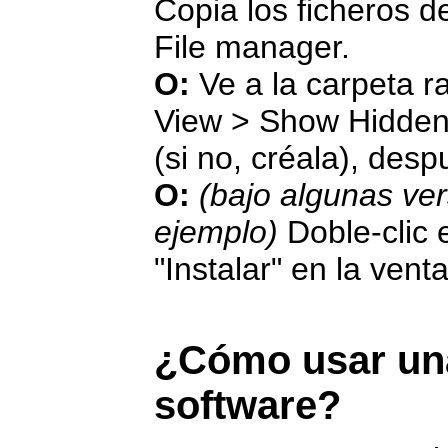
Copia los ficheros de 
File manager.
O:
Ve a la carpeta r
View > Show Hidden 
(si no, créala), desp
O:
(bajo algunas ve
ejemplo)
Doble-clic e
"Instalar" en la vent
¿Cómo usar una
software?