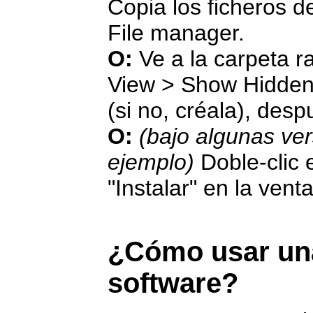
Copia los ficheros de 
File manager.
O:
Ve a la carpeta r
View > Show Hidden 
(si no, créala), desp
O:
(bajo algunas ve
ejemplo)
Doble-clic e
"Instalar" en la vent
¿Cómo usar una
software?