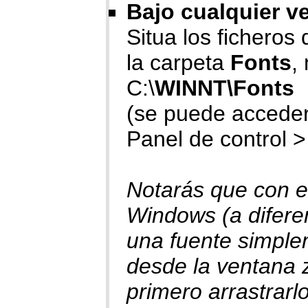
Bajo cualquier v
Situa los ficheros d
la carpeta
Fonts
,
C:\
WINNT\Fonts
(se puede acceder
Panel de control >
Notarás que con e
Windows (a diferen
una fuente simplem
desde la ventana 
primero arrastrarlo