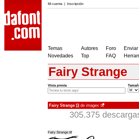
Mi cuenta
|
Inscripción
Temas
Autores
Foro
Enviar
Novedades
Top
FAQ
Herram
Fairy Strange
Vista previa
Tamañ
Fairy Strange
de
imagex
€
305.375 descargas
Fairy Strange.ttf