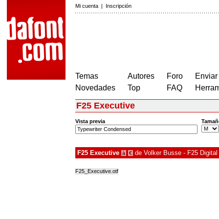
Mi cuenta
|
Inscripción
Temas
Autores
Foro
Enviar
Novedades
Top
FAQ
Herram
F25 Executive
Vista previa
Tamañ
F25 Executive
de
Volker Busse - F25 Digita
à
€
F25_Executive.otf