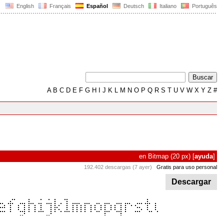
English
Français
Español
Deutsch
Italiano
Português
A
B
C
D
E
F
G
H
I
J
K
L
M
N
O
P
Q
R
S
T
U
V
W
X
Y
Z
#
en
Bitmap
(20 px)
[
ayuda
]
192.402 descargas (7 ayer)
Gratis para uso personal
Descargar