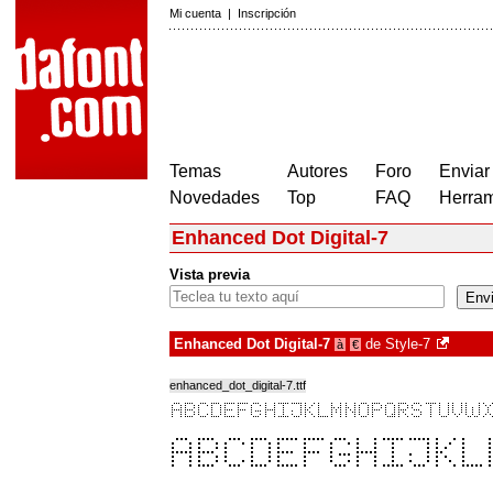
Mi cuenta
|
Inscripción
Temas
Autores
Foro
Enviar
Novedades
Top
FAQ
Herram
Enhanced Dot Digital-7
Vista previa
Enhanced Dot Digital-7
de
Style-7
à
€
enhanced_dot_digital-7.ttf