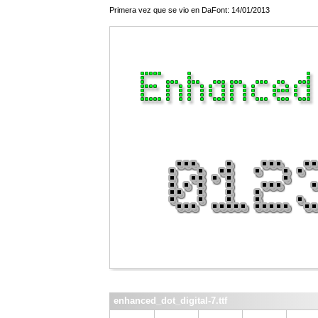
Primera vez que se vio en DaFont: 14/01/2013
enhanced_dot_digital-7.ttf