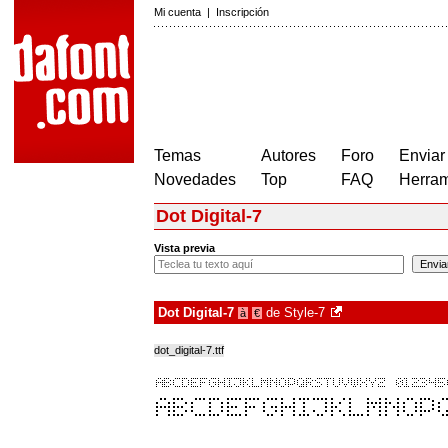
Mi cuenta
|
Inscripción
Temas
Autores
Foro
Enviar
Novedades
Top
FAQ
Herram
Dot Digital-7
Vista previa
Dot Digital-7
de
Style-7
à
€
dot_digital-7.ttf