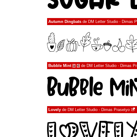
Autumn Dingbats
de
DM Letter Studio - Dimas P
Bubble Mint
de
DM Letter Studio - Dimas P
à
€
Lovely
de
DM Letter Studio - Dimas Prasetyo