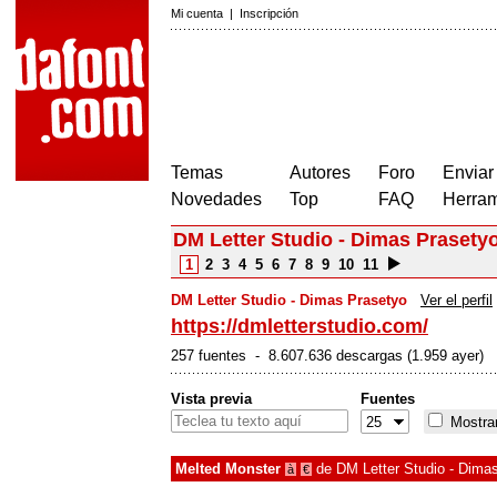
Mi cuenta
|
Inscripción
Temas
Autores
Foro
Enviar
Novedades
Top
FAQ
Herram
DM Letter Studio - Dimas Prasety
1
2
3
4
5
6
7
8
9
10
11
DM Letter Studio - Dimas Prasetyo
Ver el perfil
https://dmletterstudio.com/
257 fuentes - 8.607.636 descargas (1.959 ayer)
Vista previa
Fuentes
Mostrar
Melted Monster
de
DM Letter Studio - Dima
à
€