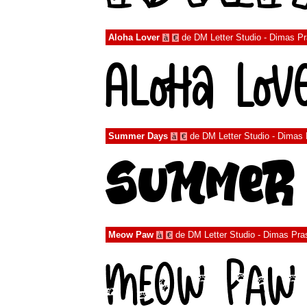
Aloha Lover
de
DM Letter Studio - Dimas P
à
€
Summer Days
de
DM Letter Studio - Dimas
à
€
Meow Paw
de
DM Letter Studio - Dimas Pra
à
€