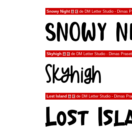
Snowy Night
de
DM Letter Studio - Dimas P
à
€
Skyhigh
de
DM Letter Studio - Dimas Prase
à
€
Lost Island
de
DM Letter Studio - Dimas Pr
à
€