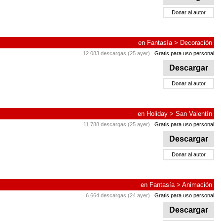
Donar al autor
en
Fantasía
>
Decoración
12.083 descargas (25 ayer)
Gratis para uso personal
Descargar
Donar al autor
en
Holiday
>
San Valentín
11.788 descargas (25 ayer)
Gratis para uso personal
Descargar
Donar al autor
en
Fantasía
>
Animación
6.664 descargas (24 ayer)
Gratis para uso personal
Descargar