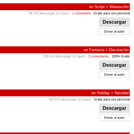
en
Script
>
Manuscrito
98.733 descargas (14 ayer)
1 comentario
Gratis para uso personal
Descargar
Donar al autor
en
Fantasía
>
Decoración
250.614 descargas (13 ayer)
2 comentarios
100% Gratis
Descargar
Donar al autor
en
Holiday
>
Navidad
100.876 descargas (13 ayer)
Gratis para uso personal
Descargar
Donar al autor