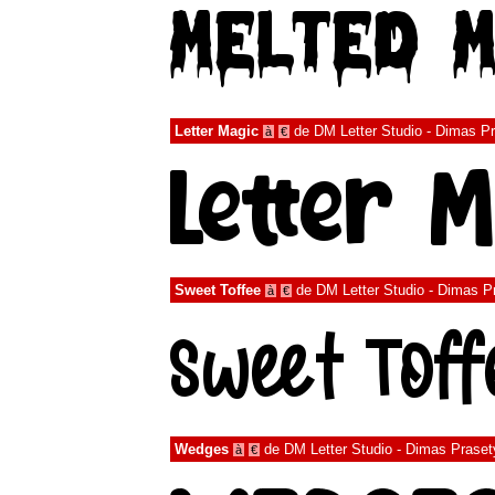
Letter Magic
de
DM Letter Studio - Dimas P
à
€
Sweet Toffee
de
DM Letter Studio - Dimas P
à
€
Wedges
de
DM Letter Studio - Dimas Praset
à
€