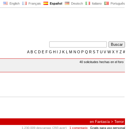
English
Français
Español
Deutsch
Italiano
Português
A
B
C
D
E
F
G
H
I
J
K
L
M
N
O
P
Q
R
S
T
U
V
W
X
Y
Z
#
40 solicitudes hechas en el foro
en
Fantasía
>
Terror
1.230.009 descargas (293 ayer)
1 comentario
Gratis para uso personal