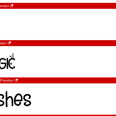
asetyo
setyo
 Prasetyo