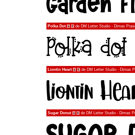
Polka Dot
de
DM Letter Studio - Dimas Pras
à
€
Liontin Heart
de
DM Letter Studio - Dimas P
à
€
Sugar Donut
de
DM Letter Studio - Dimas P
à
€