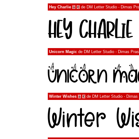
Hey Charlie
de
DM Letter Studio - Dimas Pr
à
€
Unicorn Magic
de
DM Letter Studio - Dimas Pra
Winter Wishes
de
DM Letter Studio - Dimas
à
€