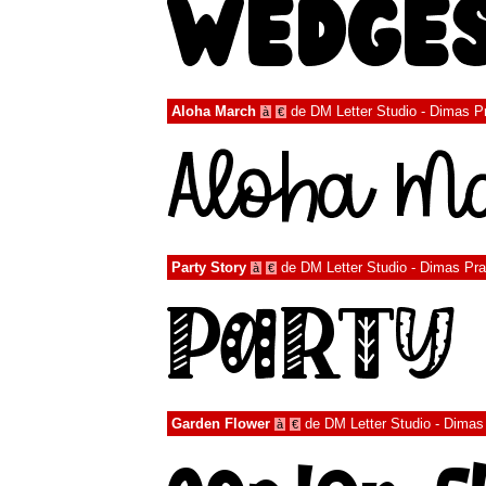
Aloha March
de
DM Letter Studio - Dimas P
à
€
Party Story
de
DM Letter Studio - Dimas Pr
à
€
Garden Flower
de
DM Letter Studio - Dimas
à
€