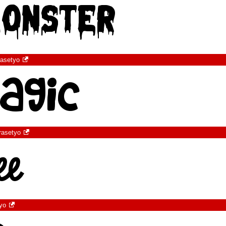
rasetyo
rasetyo
yo