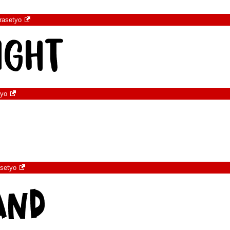
rasetyo
tyo
asetyo