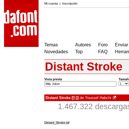
Mi cuenta
|
Inscripción
Temas
Autores
Foro
Enviar
Novedades
Top
FAQ
Herram
Distant Stroke
Vista previa
Tamañ
Distant Stroke
de
Youssef Habchi
à
€
1.467.322 descargas
Distant_Stroke.otf