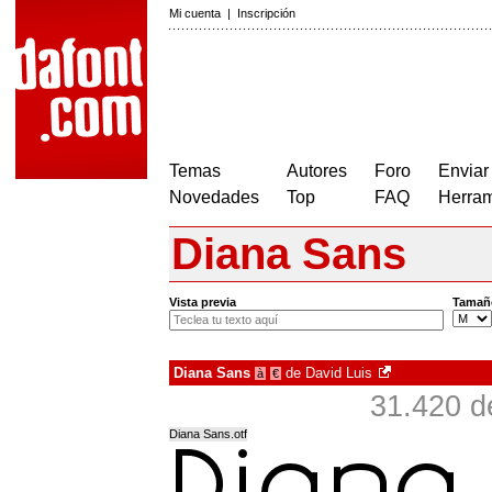
Mi cuenta
|
Inscripción
Temas
Autores
Foro
Enviar
Novedades
Top
FAQ
Herram
Diana Sans
Vista previa
Tamañ
Diana Sans
de
David Luis
à
€
31.420 d
Diana Sans.otf