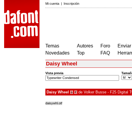
Mi cuenta
|
Inscripción
Temas
Autores
Foro
Enviar
Novedades
Top
FAQ
Herram
Daisy Wheel
Vista previa
Tamañ
Daisy Wheel
de
Volker Busse - F25 Digital 
à
€
daisywhl.otf