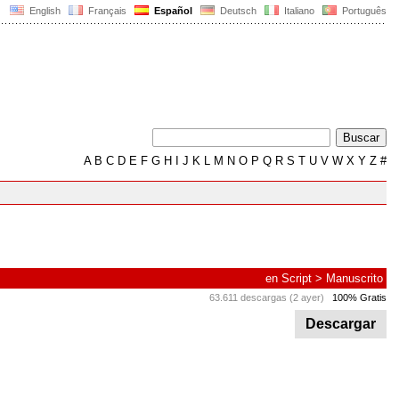
English
Français
Español
Deutsch
Italiano
Português
A
B
C
D
E
F
G
H
I
J
K
L
M
N
O
P
Q
R
S
T
U
V
W
X
Y
Z
#
en
Script
>
Manuscrito
63.611 descargas (2 ayer)
100% Gratis
Descargar