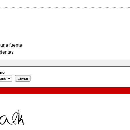
 una fuente
ientas
ño