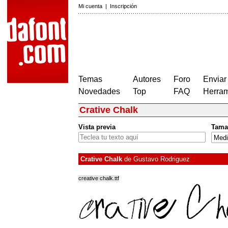
Mi cuenta
|
Inscripción
Temas
Autores
Foro
Enviar
Novedades
Top
FAQ
Herram
Crative Chalk
Vista previa
Tama
Crative Chalk
de
Gustavo Rodriguez
creative chalk.ttf