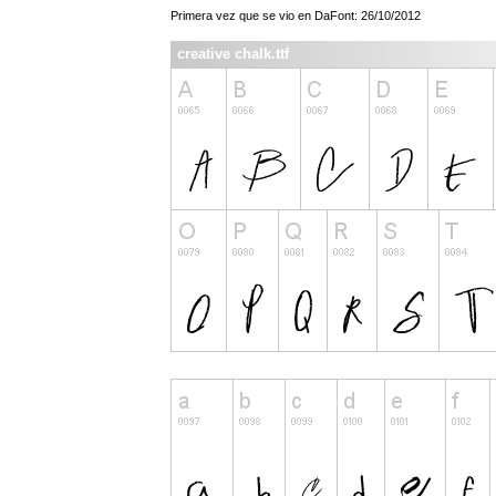
Primera vez que se vio en DaFont: 26/10/2012
creative chalk.ttf