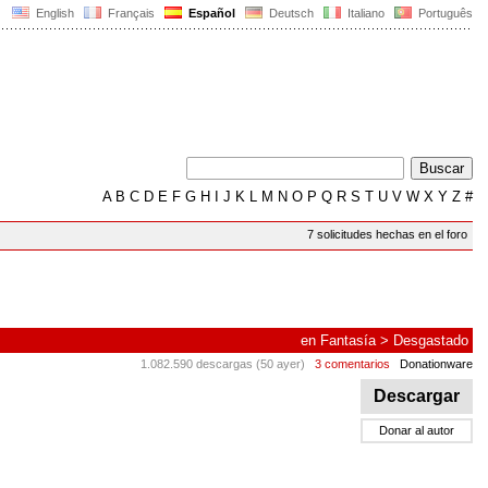
English
Français
Español
Deutsch
Italiano
Português
A
B
C
D
E
F
G
H
I
J
K
L
M
N
O
P
Q
R
S
T
U
V
W
X
Y
Z
#
7 solicitudes hechas en el foro
en
Fantasía
>
Desgastado
1.082.590 descargas (50 ayer)
3 comentarios
Donationware
Descargar
Donar al autor