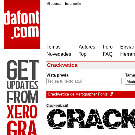
Mi cuenta
|
Inscripción
Temas
Autores
Foro
Enviar
Novedades
Top
FAQ
Herram
Crackvetica
Vista previa
Tama
Crackvetica
de
Xerographer Fonts
Crackvetica.ttf