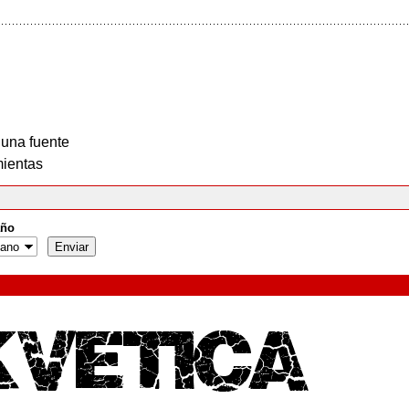
 una fuente
ientas
ño