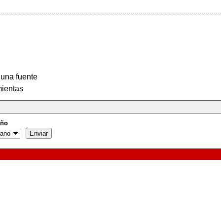
 una fuente
ientas
ño