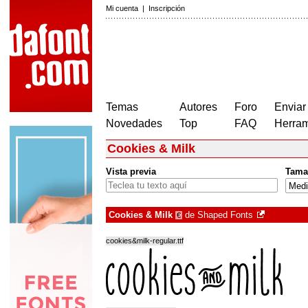
Mi cuenta
|
Inscripción
Temas
Autores
Foro
Enviar
Novedades
Top
FAQ
Herram
Cookies & Milk
Vista previa
Tama
Cookies & Milk
de
Shaped Fonts
€
cookies&milk-regular.ttf