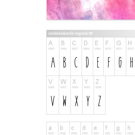
cookies&milk-regular.ttf