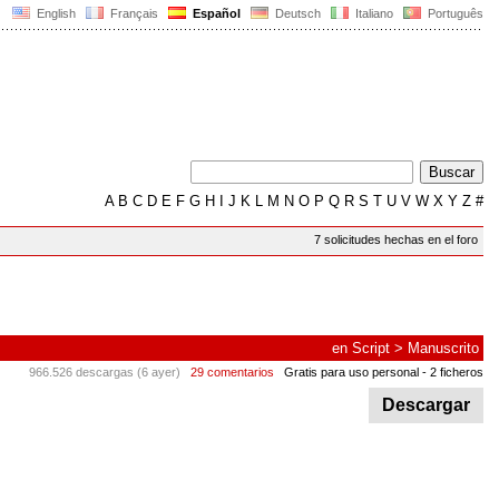
English
Français
Español
Deutsch
Italiano
Português
A
B
C
D
E
F
G
H
I
J
K
L
M
N
O
P
Q
R
S
T
U
V
W
X
Y
Z
#
7 solicitudes hechas en el foro
en
Script
>
Manuscrito
966.526 descargas (6 ayer)
29 comentarios
Gratis para uso personal
- 2 ficheros
Descargar