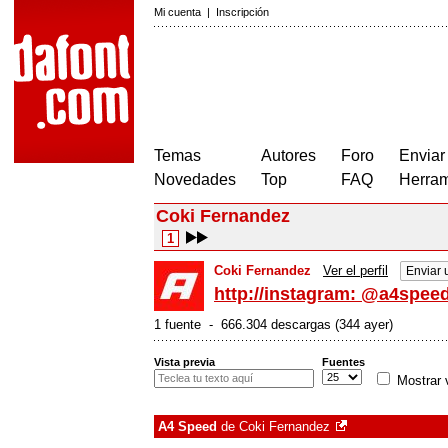
Mi cuenta
|
Inscripción
Temas
Autores
Foro
Enviar
Novedades
Top
FAQ
Herram
Coki Fernandez
1
Coki Fernandez
Ver el perfil
Enviar 
http://instagram: @a4spee
1 fuente - 666.304 descargas (344 ayer)
Vista previa
Fuentes
Mostrar 
A4 Speed
de
Coki Fernandez