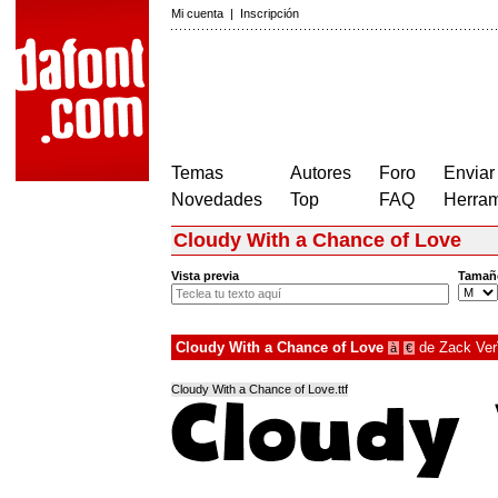
Mi cuenta
|
Inscripción
Temas
Autores
Foro
Enviar
Novedades
Top
FAQ
Herram
Cloudy With a Chance of Love
Vista previa
Tamañ
Cloudy With a Chance of Love
de
Zack Ve
à
€
Cloudy With a Chance of Love.ttf