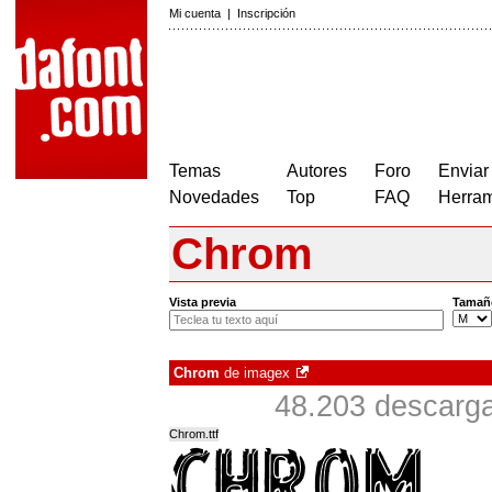
Mi cuenta
|
Inscripción
Temas
Autores
Foro
Enviar
Novedades
Top
FAQ
Herram
Chrom
Vista previa
Tamañ
Chrom
de
imagex
48.203 descarg
Chrom.ttf