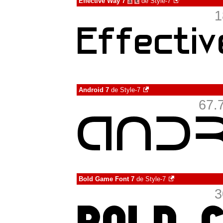
Effective Way 7
de
Style-7
à
€
1
Android 7
de
Style-7
67.
Bold Game Font 7
de
Style-7
3