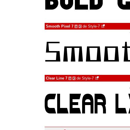
Smooth Pixel 7
de
Style-7
à
€
Clear Line 7
de
Style-7
à
€