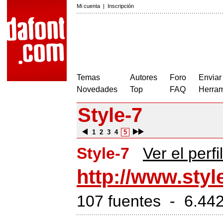
Mi cuenta
|
Inscripción
Temas
Autores
Foro
Enviar
Novedades
Top
FAQ
Herram
Style-7
1
2
3
4
5
Style-7
Ver el perfil
http://www.sty
107 fuentes - 6.442