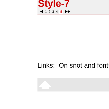
Style-7
1
2
3
4
5
Links:
On snot and font