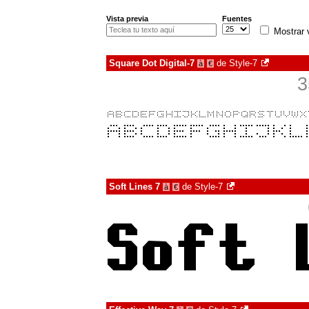
Vista previa
Fuentes
Mostrar 
Square Dot Digital-7
de
Style-7
à
€
3
Soft Lines 7
de
Style-7
à
€