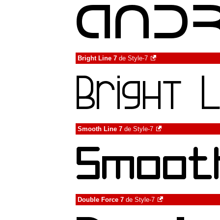
Bright Line 7
de
Style-7
Smooth Line 7
de
Style-7
Double Force 7
de
Style-7