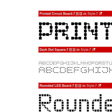
Printed Circuit Board-7
de
Style-7
à
€
Dash Dot Square-7
de
Style-7
à
€
Rounded LED Board-7
de
Style-7
à
€