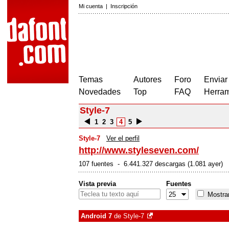
Mi cuenta
|
Inscripción
Temas
Autores
Foro
Enviar
Novedades
Top
FAQ
Herram
Style-7
1
2
3
4
5
Style-7
Ver el perfil
http://www.styleseven.com/
107 fuentes - 6.441.327 descargas (1.081 ayer)
Vista previa
Fuentes
Mostrar
Android 7
de
Style-7