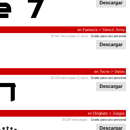
Descargar
en
Fantasía
>
Stencil, Army
30.567 descargas (1 ayer)
Gratis para uso personal
Descargar
en
Tecno
>
Varios
26.033 descargas (1 ayer)
Gratis para uso personal
Descargar
en
Dingbats
>
Juegos
29.207 descargas
Gratis para uso personal
Descargar