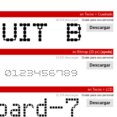
en
Tecno
>
Cuadrado
18.579 descargas
Gratis para uso personal
Descargar
en
Bitmap
(20 px)
[
ayuda
]
13.922 descargas
Gratis para uso personal
Descargar
en
Tecno
>
LCD
11.176 descargas
Gratis para uso personal
Descargar