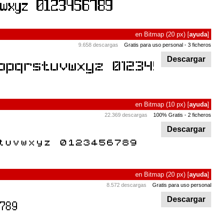
en
Bitmap
(20 px)
[
ayuda
]
9.658 descargas
Gratis para uso personal
- 3 ficheros
Descargar
en
Bitmap
(10 px)
[
ayuda
]
22.369 descargas
100% Gratis
- 2 ficheros
Descargar
en
Bitmap
(20 px)
[
ayuda
]
8.572 descargas
Gratis para uso personal
Descargar