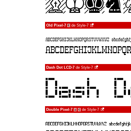
Old Pixel-7
de
Style-7
€
Dash Dot LCD-7
de
Style-7
Double Pixel-7
de
Style-7
à
€