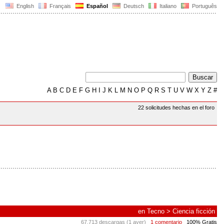
English
Français
Español
Deutsch
Italiano
Português
A
B
C
D
E
F
G
H
I
J
K
L
M
N
O
P
Q
R
S
T
U
V
W
X
Y
Z
#
22 solicitudes hechas en el foro
en
Tecno
>
Ciencia ficción
67.713 descargas (1 ayer)
1 comentario
100% Gratis