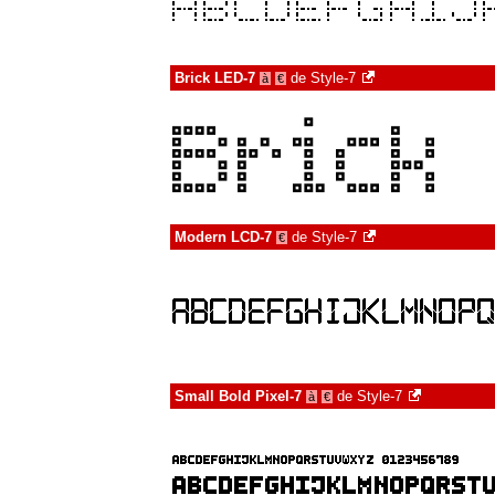
Brick LED-7
de
Style-7
à
€
Modern LCD-7
de
Style-7
€
Small Bold Pixel-7
de
Style-7
à
€