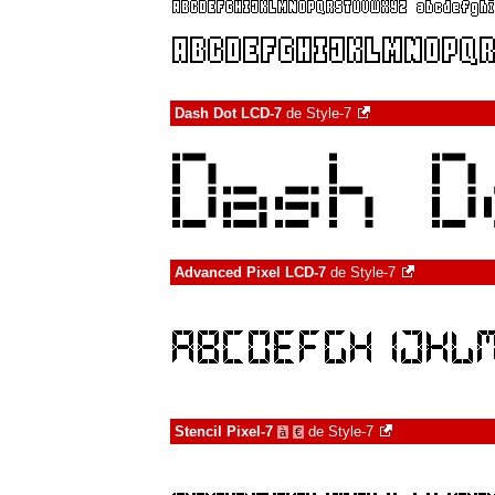
Dash Dot LCD-7
de
Style-7
Advanced Pixel LCD-7
de
Style-7
Stencil Pixel-7
de
Style-7
à
€