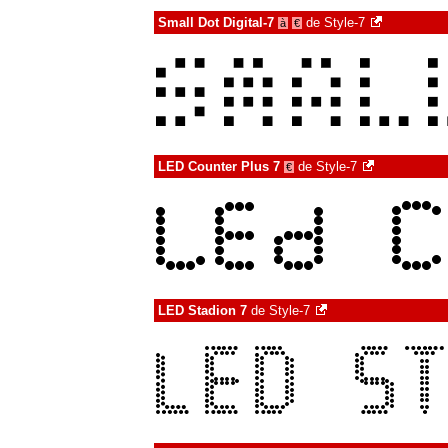
Small Dot Digital-7
de
Style-7
à
€
LED Counter Plus 7
de
Style-7
€
LED Stadion 7
de
Style-7