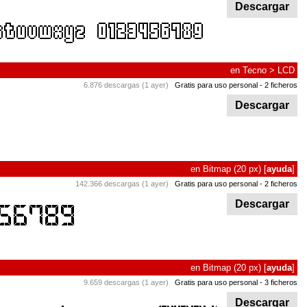
Descargar
en
Tecno
>
LCD
6.876 descargas (1 ayer)
Gratis para uso personal
- 2 ficheros
Descargar
en
Bitmap
(20 px)
[
ayuda
]
142.366 descargas (1 ayer)
Gratis para uso personal
- 2 ficheros
Descargar
en
Bitmap
(20 px)
[
ayuda
]
9.659 descargas (1 ayer)
Gratis para uso personal
- 3 ficheros
Descargar