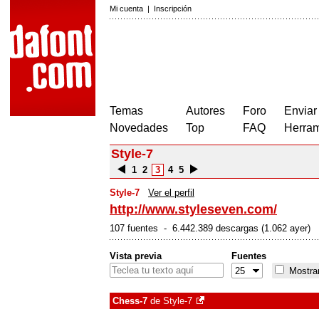
Mi cuenta
|
Inscripción
Temas
Autores
Foro
Enviar
Novedades
Top
FAQ
Herram
Style-7
1
2
3
4
5
Style-7
Ver el perfil
http://www.styleseven.com/
107 fuentes - 6.442.389 descargas (1.062 ayer)
Vista previa
Fuentes
Mostrar
Chess-7
de
Style-7