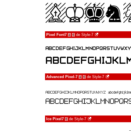
Pixel Font7
de
Style-7
à
€
Advanced Pixel-7
de
Style-7
à
€
Ice Pixel7
de
Style-7
€