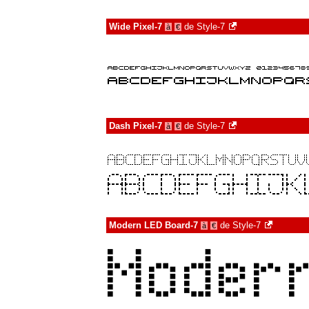
Wide Pixel-7
de
Style-7
à
€
Dash Pixel-7
de
Style-7
à
€
Modern LED Board-7
de
Style-7
à
€