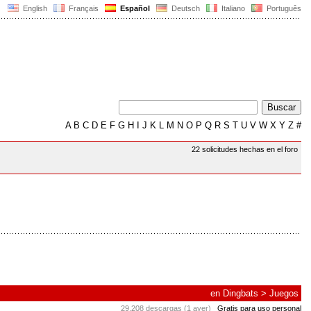
English
Français
Español
Deutsch
Italiano
Português
A
B
C
D
E
F
G
H
I
J
K
L
M
N
O
P
Q
R
S
T
U
V
W
X
Y
Z
#
22 solicitudes hechas en el foro
en
Dingbats
>
Juegos
29.208 descargas (1 ayer)
Gratis para uso personal