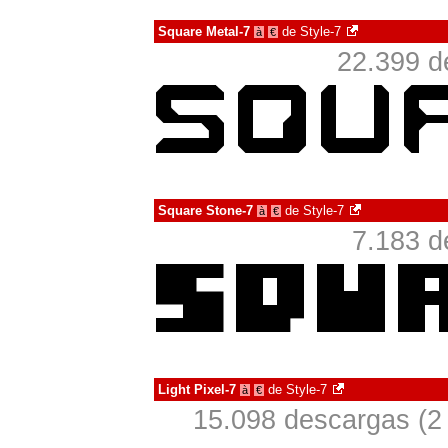
Square Metal-7
de
Style-7
à
€
22.399 d
Square Stone-7
de
Style-7
à
€
7.183 d
Light Pixel-7
de
Style-7
à
€
15.098 descargas (2