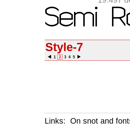
19.497 d
Style-7
1
2
3
4
5
Links:
On snot and font