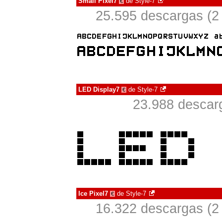
Small Pixel7
de
Style-7
€
25.595 descargas (2
LED Display7
de
Style-7
€
23.988 descarg
Ice Pixel7
de
Style-7
€
16.322 descargas (2