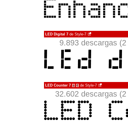
LED Digital 7
de
Style-7
9.893 descargas (2
LED Counter 7
de
Style-7
à
€
32.602 descargas (2