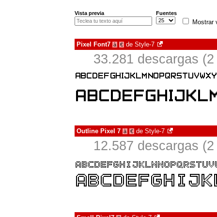
Vista previa
Fuentes
Mostrar 
Pixel Font7
de
Style-7
à
€
33.281 descargas (2
Outline Pixel 7
de
Style-7
à
€
12.587 descargas (2