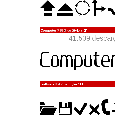
Computer 7
de
Style-7
à
€
41.509 descarg
Software Kit 7
de
Style-7