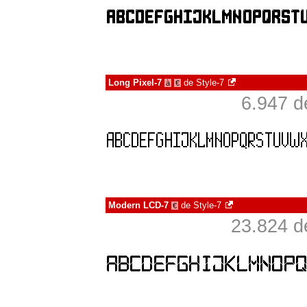
Long Pixel-7
de
Style-7
à
€
6.947 d
Modern LCD-7
de
Style-7
€
23.824 d