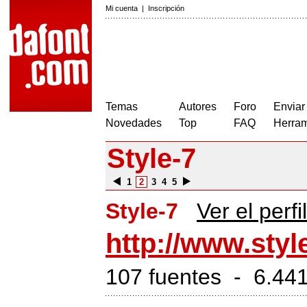
Mi cuenta
|
Inscripción
Temas
Autores
Foro
Enviar
Novedades
Top
FAQ
Herram
Style-7
1
2
3
4
5
Style-7
Ver el perfil
http://www.sty
107 fuentes - 6.441