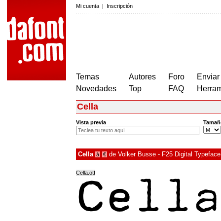
Mi cuenta
|
Inscripción
Temas
Autores
Foro
Enviar
Novedades
Top
FAQ
Herram
Cella
Vista previa
Tamañ
Cella
de
Volker Busse - F25 Digital Typefac
à
€
Cella.otf