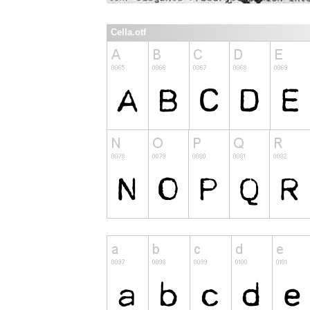
Cella.otf