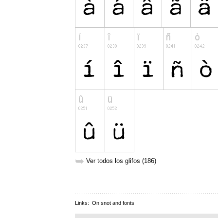
➥
Ver todos los glifos (186)
Links:
On snot and fonts