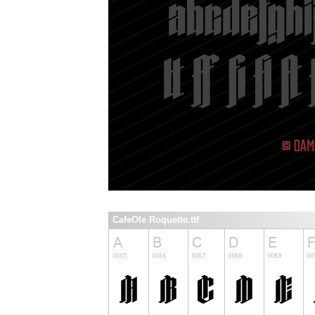
CafeOle Roquette.ttf