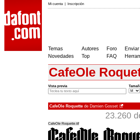
Mi cuenta
|
Inscripción
Temas
Autores
Foro
Enviar
Novedades
Top
FAQ
Herram
CafeOle Roquet
Vista previa
Tamañ
CafeOle Roquette
de
Damien Gosset
23.260 d
CafeOle Roquette.ttf