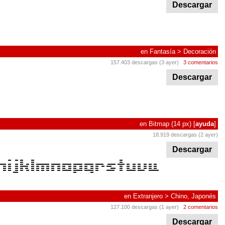
Descargar
en
Fantasía
>
Decoración
157.403 descargas (3 ayer)
3 comentarios
Descargar
en
Bitmap
(14 px)
[
ayuda
]
18.919 descargas (2 ayer)
Descargar
en
Extranjero
>
Chino, Japonés
127.100 descargas (1 ayer)
2 comentarios
Descargar