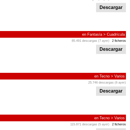
Descargar
en
Fantasía
>
Cuadrícula
85.491 descargas (7 ayer)
2 ficheros
Descargar
en
Tecno
>
Varios
25.746 descargas (6 ayer)
Descargar
en
Tecno
>
Varios
115.871 descargas (5 ayer)
2 ficheros