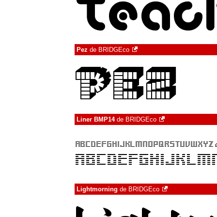
Pez
de
BRIDGEco
Liner BMP14
de
BRIDGEco
Lightmorning
de
BRIDGEco