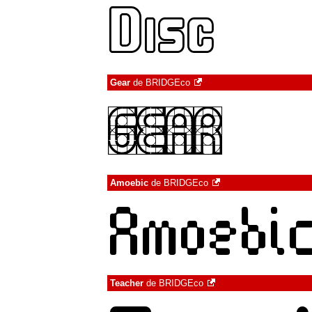
Gear
de
BRIDGEco
Amoebic
de
BRIDGEco
Teacher
de
BRIDGEco