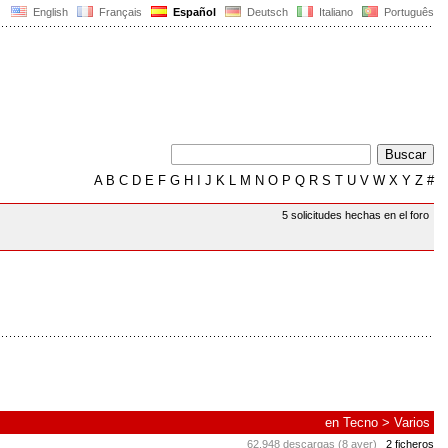
English
Français
Español
Deutsch
Italiano
Português
A
B
C
D
E
F
G
H
I
J
K
L
M
N
O
P
Q
R
S
T
U
V
W
X
Y
Z
#
5 solicitudes hechas en el foro
en
Tecno
>
Varios
62.948 descargas (8 ayer)
2 ficheros