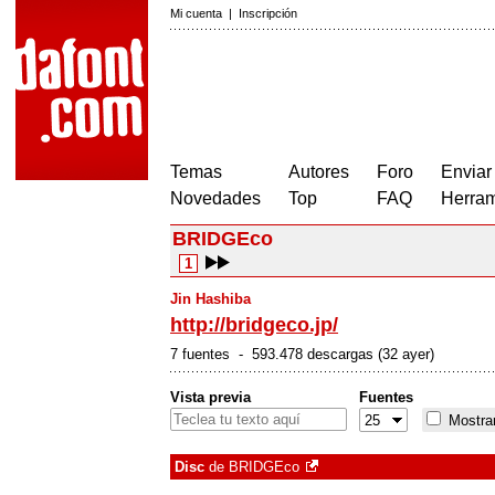
Mi cuenta
|
Inscripción
Temas
Autores
Foro
Enviar
Novedades
Top
FAQ
Herram
BRIDGEco
1
Jin Hashiba
http://bridgeco.jp/
7 fuentes - 593.478 descargas (32 ayer)
Vista previa
Fuentes
Mostrar
Disc
de
BRIDGEco