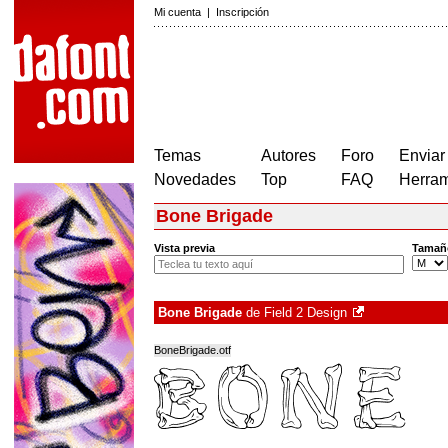
Mi cuenta
|
Inscripción
Temas
Autores
Foro
Enviar
Novedades
Top
FAQ
Herram
Bone Brigade
Vista previa
Tamañ
Bone Brigade
de
Field 2 Design
BoneBrigade.otf