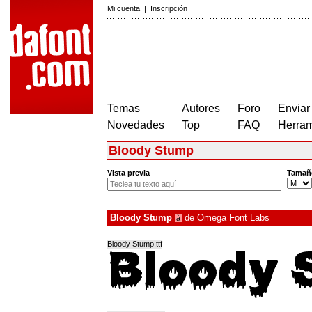
Mi cuenta
|
Inscripción
Temas
Autores
Foro
Enviar
Novedades
Top
FAQ
Herram
Bloody Stump
Vista previa
Tamañ
Bloody Stump
de
Omega Font Labs
à
Bloody Stump.ttf