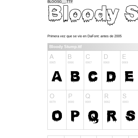
BLOOSG__.TTF
Primera vez que se vio en DaFont: antes de 2005
Bloody Stump.ttf